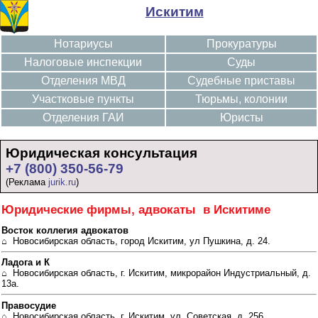
Искитим
Нотариусы
Прокуратуры
Налоговые инспекции
Суды
Отделения МВД
Судебные приставы
Участковые пункты
Тюрьмы, колонии
Отделения ГАИ
Юристы
Юридическая консультация
+7 (800) 350-56-79
(Реклама
jurik.ru
)
Юридические фирмы, адвокаты в Искитиме
Восток коллегия адвокатов
⌂ Новосибирская область, город Искитим, ул Пушкина, д. 24.
Ладога и К
⌂ Новосибирская область, г. Искитим, микрорайон Индустриальный, д.
13а.
Правосудие
⌂ Новосибирская область, г. Искитим, ул. Советская, д. 256.