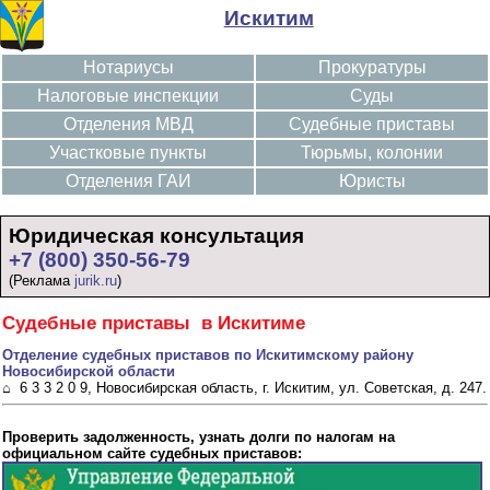
Искитим
Нотариусы
Прокуратуры
Налоговые инспекции
Суды
Отделения МВД
Судебные приставы
Участковые пункты
Тюрьмы, колонии
Отделения ГАИ
Юристы
Юридическая консультация
+7 (800) 350-56-79
(Реклама
jurik.ru
)
Судебные приставы в Искитиме
Отделение судебных приставов по Искитимскому району
Новосибирской области
⌂ 6 3 3 2 0 9, Новосибирская область, г. Искитим, ул. Советская, д. 247.
Проверить задолженность, узнать долги по налогам на
официальном сайте судебных приставов: