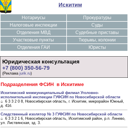
Искитим
Нотариусы
Прокуратуры
Налоговые инспекции
Суды
Отделения МВД
Судебные приставы
Участковые пункты
Тюрьмы, колонии
Отделения ГАИ
Юристы
Юридическая консультация
+7 (800) 350-56-79
(Реклама
jurik.ru
)
Подразделения ФСИН в Искитиме
Искитимский межмуниципальный филиал Уголовно-
исполнительной инспекции ГУФСИН по Новосибирской области
⌂ 6 3 3 2 0 8, Новосибирская область, г. Искитим, микрорайон Южный,
д. 41б.
Следственный изолятор № 3 ГУФСИН по Новосибирской области
⌂ 6 3 3 2 1 6, Новосибирская область, Искитимский район, р.п. Линево,
ул. Листвянская, зд. 3.