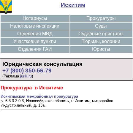
Искитим
Нотариусы
Прокуратуры
Налоговые инспекции
Суды
Отделения МВД
Судебные приставы
Участковые пункты
Тюрьмы, колонии
Отделения ГАИ
Юристы
Юридическая консультация
+7 (800) 350-56-79
(Реклама
jurik.ru
)
Прокуратура в Искитиме
Искитимская межрайонная прокуратура
⌂ 6 3 3 2 0 3, Новосибирская область, г. Искитим, микрорайон
Индустриальный, д. 13а.