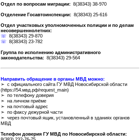
Отдел по вопросам миграции:
8(38343) 38-970
Отделение Госавтоинспекции:
8(38343) 25-616
Отдел участковых уполномоченных полиции и по делам
несовершеннолетних:
☏
8(38343) 29-870
☏
8(38343) 23-782
Группа по исполнению административного
законодательства:
8(38343) 29-564
Направить обращение в органы МВД можно:
➣ с официального сайта ГУ МВД Новосибирской области
(https://54.мвд.рф/request_main)
➣ по телефону доверия
➣ на личном приёме
➣ на почтовый адрес
➣ по факсу дежурной части
➣ через почтовый ящик, установленный в зданиях органов
МВД
Телефон доверия ГУ МВД по Новосибирской области:
8(383) 232-76-75