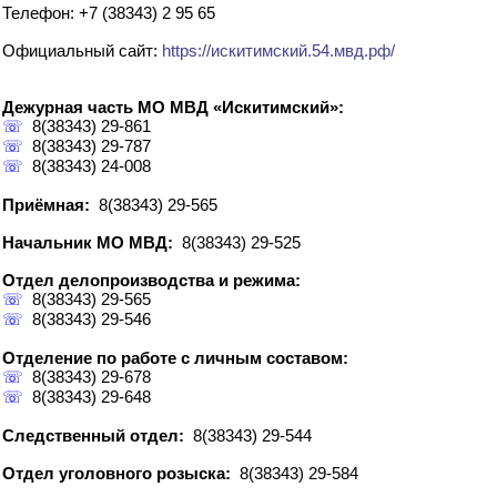
Телефон: +7 (38343) 2 95 65
Официальный сайт:
https://искитимский.54.мвд.рф/
Дежурная часть МО МВД «Искитимский»:
☏
8(38343) 29-861
☏
8(38343) 29-787
☏
8(38343) 24-008
Приёмная:
8(38343) 29-565
Начальник МО МВД:
8(38343) 29-525
Отдел делопроизводства и режима:
☏
8(38343) 29-565
☏
8(38343) 29-546
Отделение по работе с личным составом:
☏
8(38343) 29-678
☏
8(38343) 29-648
Следственный отдел:
8(38343) 29-544
Отдел уголовного розыска:
8(38343) 29-584