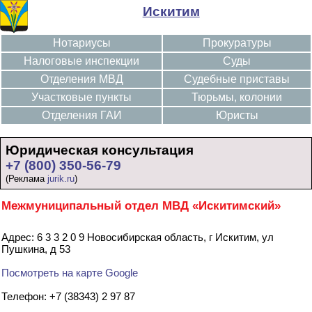
Искитим
Нотариусы
Прокуратуры
Налоговые инспекции
Суды
Отделения МВД
Судебные приставы
Участковые пункты
Тюрьмы, колонии
Отделения ГАИ
Юристы
Юридическая консультация
+7 (800) 350-56-79
(Реклама
jurik.ru
)
Межмуниципальный отдел МВД «Искитимский»
Адрес: 6 3 3 2 0 9 Новосибирская область, г Искитим, ул
Пушкина, д 53
Посмотреть на карте Google
Телефон: +7 (38343) 2 97 87