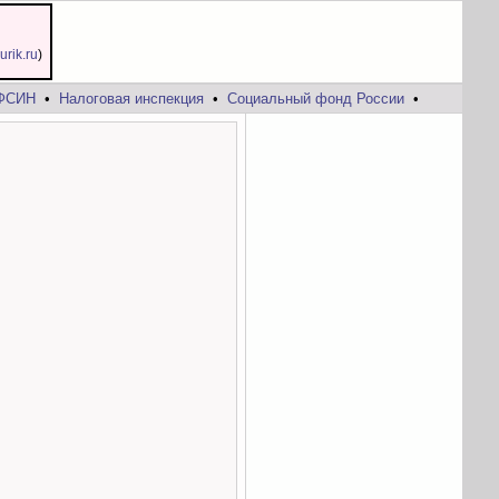
jurik.ru
)
ФСИН
•
Налоговая инспекция
•
Социальный фонд России
•