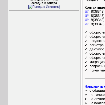
сегодня и завтра
Контактные
☏
8(38343)
☏
8(38343)
☏
8(38343)
☏
8(38343)
✓ оформлен
✓ оформлен
✓ предоста
✓ регистрац
✓ дактилоск
✓ оформлен
✓ оформлени
✓ миграцион
✓ вопросы г
✓ приём уве
Направить 
➣ с официал
➣ по телеф
➣ на лично
➣ на почто