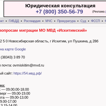
Юридическая консультация
+7 (800) 350-56-79
(Реклама
нкт
•
ГИБДД
•
Росгвардия
•
МЧС
•
Прокуратура
•
Суд
•
ФССП
•
вопросам миграции МО МВД «Искитимский»
 2 5 0 Новосибирская область, г Искитим, ул Пушкина, д 28б
на карте Google
(38343) 3 89 70
 почта: ovmiskitim@mvd.ru
й сайт:
https://54.мвд.рф/
ма:
 — 09.00.00-18.00
верг — 09.00-19.00
ота — 09.00-13.00
9.00-17.00
3.15-14.00