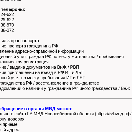
 телефоны:
 24-622
 29-622
 38-970
 38-972
ие загранпаспорта
ие паспорта гражданина РФ
вление адресно-справочной информации
ионный учет граждан РФ по месту жительства / пребывания
опическая регистрация
ие / выдача документов на ВнЖ / РВП
е приглашений на въезд в РФ ИГ и ЛБГ
ный учет по месту пребывания ИГ и ЛБГ
ражданства РФ / восстановление в гражданстве
домлений о наличии у гражданина РФ иного гражданства / ВнЖ
обращение в органы МВД можно:
ьного сайта ГУ МВД Новосибирской области (https://54.мвд.рф/
ону доверия
м приёме
вый адрес