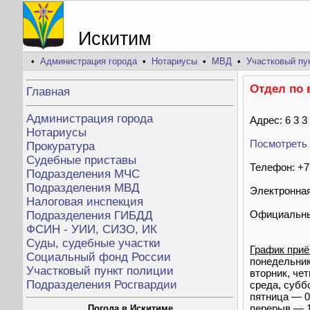
Искитим
•
Администрация города
•
Нотариусы
•
МВД
•
Участковый пу
Отдел по 
Главная
Администрация города
Адрес: 6 3 3
Нотариусы
Посмотреть 
Прокуратура
Судебные приставы
Телефон: +7 
Подразделения МЧС
Подразделения МВД
Электронная
Налоговая инспекция
Официальны
Подразделения ГИБДД
ФСИН - УИИ, СИЗО, ИК
Суды, судебные участки
График приё
Социальный фонд России
понедельник
Участковый пункт полиции
вторник, чет
Подразделения Росгвардии
среда, субб
пятница — 0
перерыв — 1
Погода в Искитиме