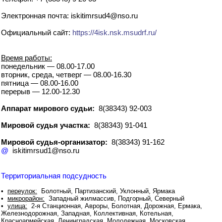
Электронная почта: iskitimrsud4@nso.ru
Официальный сайт:
https://4isk.nsk.msudrf.ru/
Время работы:
понедельник — 08.00-17.00
вторник, среда, четверг — 08.00-16.30
пятница — 08.00-16.00
перерыв — 12.00-12.30
Аппарат мирового судьи:
8(38343) 92-003
Мировой судья участка:
8(38343) 91-041
Мировой судья-организатор:
8(38343) 91-162
@
iskitimrsud1@nso.ru
Территориальная подсудность
•
переулок:
Болотный, Партизанский, Уклонный, Ярмака
•
микрорайон:
Западный жилмассив, Подгорный, Северный
•
улица:
2-я Станционная, Авроры, Болотная, Дорожная, Ермака,
Железнодорожная, Западная, Коллективная, Котельная,
Красноармейская, Ленинградская, Молодежная, Московская,