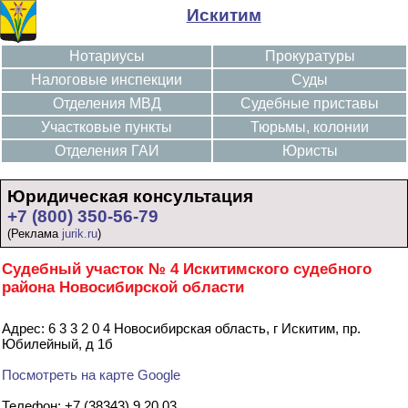
Искитим
Нотариусы
Прокуратуры
Налоговые инспекции
Суды
Отделения МВД
Судебные приставы
Участковые пункты
Тюрьмы, колонии
Отделения ГАИ
Юристы
Юридическая консультация
+7 (800) 350-56-79
(Реклама
jurik.ru
)
Судебный участок № 4 Искитимского судебного
района Новосибирской области
Адрес: 6 3 3 2 0 4 Новосибирская область, г Искитим, пр.
Юбилейный, д 1б
Посмотреть на карте Google
Телефон: +7 (38343) 9 20 03