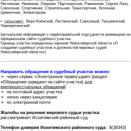
Ниглинная, Низинная, Озерная, Партизанская, Равнинная, Сергея Лазо,
Совхозная, Спортивная, Строительная, Транспортная, Уклонная,
Цементная, Элеваторная
•
сельсовет:
Верх-Коенский, Листвянский, Совхозный, Тальменский,
Чернореченский
(актуальная информация о территориальной подсудности размещена на
официальном сайте судебного участка.
Границы участка определены законом Новосибирской области «О
создании судебных участков и должностей мировых судей
Новосибирской области»)
Направить обращение в судебный участок можно:
➣ через сервис «Электронное правосудие» (раздел
«Обращения граждан» на сайте участка)
для
внепроцессуальных обращений
➣ на почтовый адрес участка
➣ лично через канцелярию
➣ по электронной почте
Жалобы на решения мирового судьи участка:
рассматривает Искитимский районный суд
Телефон доверия Искитимского районного суда:
8(38343)