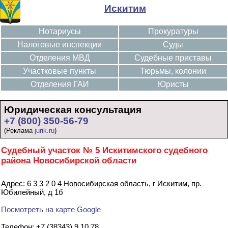
Искитим
Нотариусы
Прокуратуры
Налоговые инспекции
Суды
Отделения МВД
Судебные приставы
Участковые пункты
Тюрьмы, колонии
Отделения ГАИ
Юристы
Юридическая консультация
+7 (800) 350-56-79
(Реклама
jurik.ru
)
Судебный участок № 5 Искитимского судебного
района Новосибирской области
Адрес: 6 3 3 2 0 4 Новосибирская область, г Искитим, пр.
Юбилейный, д 1б
Посмотреть на карте Google
Телефон: +7 (38343) 9 10 78