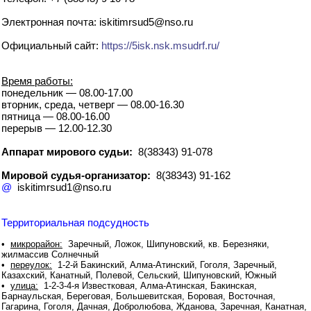
Электронная почта: iskitimrsud5@nso.ru
Официальный сайт:
https://5isk.nsk.msudrf.ru/
Время работы:
понедельник — 08.00-17.00
вторник, среда, четверг — 08.00-16.30
пятница — 08.00-16.00
перерыв — 12.00-12.30
Аппарат мирового судьи:
8(38343) 91-078
Мировой судья-организатор:
8(38343) 91-162
@
iskitimrsud1@nso.ru
Территориальная подсудность
•
микрорайон:
Заречный, Ложок, Шипуновский, кв. Березняки,
жилмассив Солнечный
•
переулок:
1-2-й Бакинский, Алма-Атинский, Гоголя, Заречный,
Казахский, Канатный, Полевой, Сельский, Шипуновский, Южный
•
улица:
1-2-3-4-я Известковая, Алма-Атинская, Бакинская,
Барнаульская, Береговая, Большевитская, Боровая, Восточная,
Гагарина, Гоголя, Дачная, Добролюбова, Жданова, Заречная, Канатная,