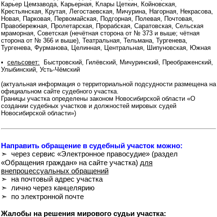
Карьер Цемзавода, Карьерная, Клары Цеткин, Койновская,
Крестьянская, Крутая, Легостаевская, Мичурина, Нагорная, Некрасова,
Новая, Парковая, Первомайская, Подгорная, Полевая, Почтовая,
Правобережная, Пролетарская, Прорабская, Саратовская, Сельская
мраморная, Советская (нечётная сторона от № 373 и выше; чётная
сторона от № 366 и выше), Театральная, Тельмана, Тургенева,
Тургенева, Фурманова, Целинная, Центральная, Шипуновская, Южная
•
сельсовет:
Быстровский, Гилёвский, Мичуринский, Преображенский,
Улыбинский, Усть-Чёмский
(актуальная информация о территориальной подсудности размещена на
официальном сайте судебного участка.
Границы участка определены законом Новосибирской области «О
создании судебных участков и должностей мировых судей
Новосибирской области»)
Направить обращение в судебный участок можно:
➣ через сервис «Электронное правосудие» (раздел
«Обращения граждан» на сайте участка)
для
внепроцессуальных обращений
➣ на почтовый адрес участка
➣ лично через канцелярию
➣ по электронной почте
Жалобы на решения мирового судьи участка: